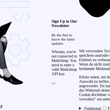
Sign Up to Our
Newsletter
Be the first to
know the latest
updates
Wir verwenden Tech
Whoops, you're
speichern und/oder 
not connected to
Erlebnis zu verbess
Mailchimp. You
Wenn du nicht zust
need to enter a
bestimmte Merkmale
valid Mailchimp
API key.
Klicke unten, um de
Auswahl zu treffen.
angewendet. Du kann
des Widerrufs deine
Cookie-Richtlinie v
verwalten" am unter
r
Funktional
F